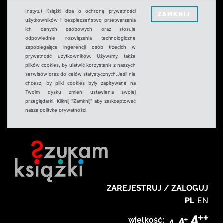
Instytut Książki dba o ochronę prywatności
ZAMKNIJ
użytkowników i bezpieczeństwo przetwarzania
ich danych osobowych oraz stosuje
odpowiednie rozwiązania technologiczne
zapobiegające ingerencji osób trzecich w
prywatność użytkowników. Używamy także
plików cookies, by ułatwić korzystanie z naszych
serwisów oraz do celów statystycznych.Jeśli nie
chcesz, by pliki cookies były zapisywane na
Twoim dysku zmień ustawienia swojej
przeglądarki. Kliknij "Zamknij" aby zaakceptować
naszą politykę prywatności.
ZAREJESTRUJ / ZALOGUJ
PL
EN
wielkość: