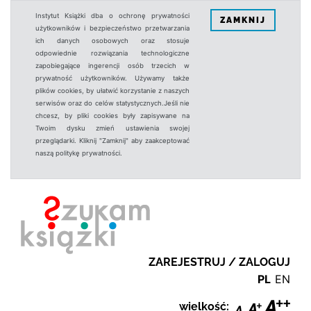
Instytut Książki dba o ochronę prywatności
ZAMKNIJ
użytkowników i bezpieczeństwo przetwarzania
ich danych osobowych oraz stosuje
odpowiednie rozwiązania technologiczne
zapobiegające ingerencji osób trzecich w
prywatność użytkowników. Używamy także
plików cookies, by ułatwić korzystanie z naszych
serwisów oraz do celów statystycznych.Jeśli nie
chcesz, by pliki cookies były zapisywane na
Twoim dysku zmień ustawienia swojej
przeglądarki. Kliknij "Zamknij" aby zaakceptować
naszą politykę prywatności.
ZAREJESTRUJ / ZALOGUJ
PL
EN
wielkość: