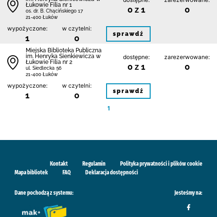
Łukowie Filia nr 1
0 z 1
0
os. dr. B. Chącińskiego 17
21-400 Łuków
wypożyczone:
w czytelni:
sprawdź
1
0
Miejska Biblioteka Publiczna
im. Henryka Sienkiewicza w
dostępne:
zarezerwowane:
Łukowie Filia nr 2
0 z 1
0
ul. Siedlecka 56
21-400 Łuków
wypożyczone:
w czytelni:
sprawdź
1
0
1
Kontakt
Regulamin
Polityka prywatności i plików cookie
Mapa bibliotek
FAQ
Deklaracja dostępności
Dane pochodzą z systemu:
Jesteśmy na: