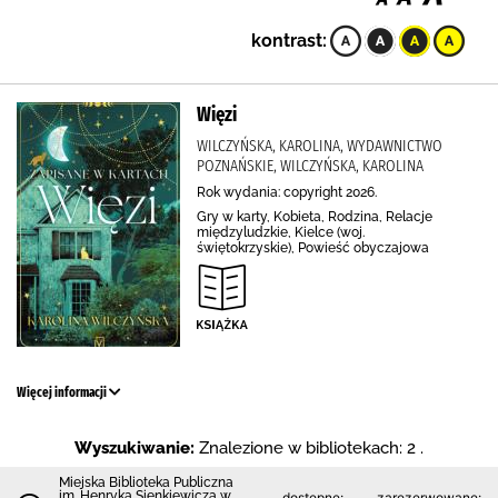
kontrast:
Więzi
WILCZYŃSKA, KAROLINA, WYDAWNICTWO
POZNAŃSKIE, WILCZYŃSKA, KAROLINA
Rok wydania: copyright 2026.
Gry w karty, Kobieta, Rodzina, Relacje
międzyludzkie, Kielce (woj.
świętokrzyskie), Powieść obyczajowa
Więcej informacji
Wyszukiwanie:
Znalezione w bibliotekach: 2 .
Miejska Biblioteka Publiczna
im. Henryka Sienkiewicza w
dostępne:
zarezerwowane: