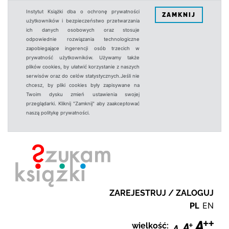
Instytut Książki dba o ochronę prywatności
ZAMKNIJ
użytkowników i bezpieczeństwo przetwarzania
ich danych osobowych oraz stosuje
odpowiednie rozwiązania technologiczne
zapobiegające ingerencji osób trzecich w
prywatność użytkowników. Używamy także
plików cookies, by ułatwić korzystanie z naszych
serwisów oraz do celów statystycznych.Jeśli nie
chcesz, by pliki cookies były zapisywane na
Twoim dysku zmień ustawienia swojej
przeglądarki. Kliknij "Zamknij" aby zaakceptować
naszą politykę prywatności.
ZAREJESTRUJ / ZALOGUJ
PL
EN
wielkość: