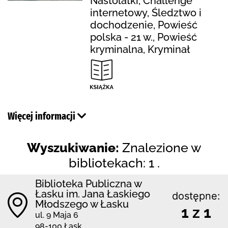
Nastolatki, Challenge
internetowy, Śledztwo i
dochodzenie, Powieść
polska - 21 w., Powieść
kryminalna, Kryminał
Więcej informacji
Wyszukiwanie:
Znalezione w
bibliotekach: 1 .
Biblioteka Publiczna w
Łasku im. Jana Łaskiego
dostępne:
Młodszego w Łasku
1 z 1
ul. 9 Maja 6
98-100 Łask