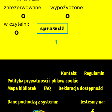
zarezerwowane:
wypożyczone:
0
0
w czytelni:
sprawdź
0
1
Kontakt
Regulamin
Polityka prywatności i plików cookie
Mapa bibliotek
FAQ
Deklaracja dostępności
Dane pochodzą z systemu:
Jesteśmy na: