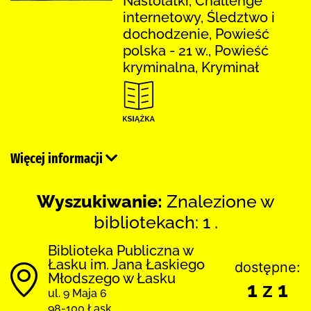
Nastolatki, Challenge
internetowy, Śledztwo i
dochodzenie, Powieść
polska - 21 w., Powieść
kryminalna, Kryminał
Więcej informacji
Wyszukiwanie:
Znalezione w
bibliotekach: 1 .
Biblioteka Publiczna w
Łasku im. Jana Łaskiego
dostępne:
Młodszego w Łasku
1 z 1
ul. 9 Maja 6
98-100 Łask