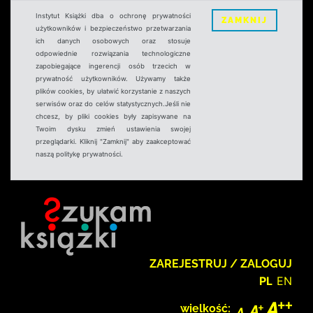
Instytut Książki dba o ochronę prywatności
ZAMKNIJ
użytkowników i bezpieczeństwo przetwarzania
ich danych osobowych oraz stosuje
odpowiednie rozwiązania technologiczne
zapobiegające ingerencji osób trzecich w
prywatność użytkowników. Używamy także
plików cookies, by ułatwić korzystanie z naszych
serwisów oraz do celów statystycznych.Jeśli nie
chcesz, by pliki cookies były zapisywane na
Twoim dysku zmień ustawienia swojej
przeglądarki. Kliknij "Zamknij" aby zaakceptować
naszą politykę prywatności.
ZAREJESTRUJ / ZALOGUJ
PL
EN
wielkość: