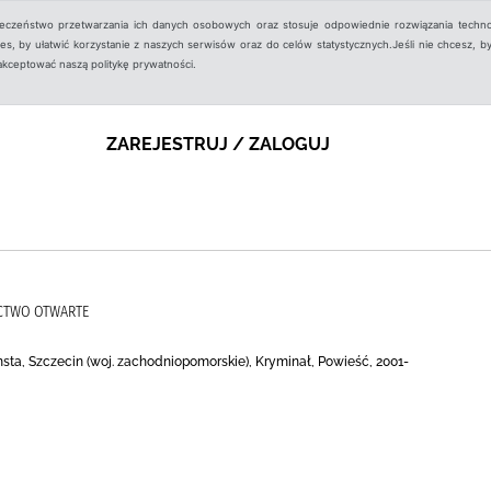
ieczeństwo przetwarzania ich danych osobowych oraz stosuje odpowiednie rozwiązania techno
, by ułatwić korzystanie z naszych serwisów oraz do celów statystycznych.Jeśli nie chcesz, by
aakceptować naszą politykę prywatności.
ZAREJESTRUJ / ZALOGUJ
ICTWO OTWARTE
msta, Szczecin (woj. zachodniopomorskie), Kryminał, Powieść, 2001-