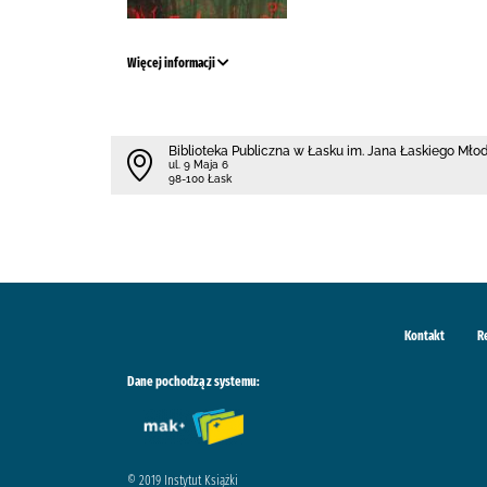
Więcej informacji
Biblioteka Publiczna w Łasku im. Jana Łaskiego Mł
ul. 9 Maja 6
98-100 Łask
Kontakt
R
Dane pochodzą z systemu:
© 2019 Instytut Książki