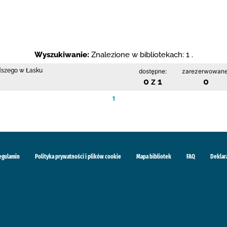
Wyszukiwanie:
Znalezione w bibliotekach: 1 .
odszego w Łasku
dostępne:
zarezerwowane
0 z 1
0
1
egulamin
Polityka prywatności i plików cookie
Mapa bibliotek
FAQ
Deklar