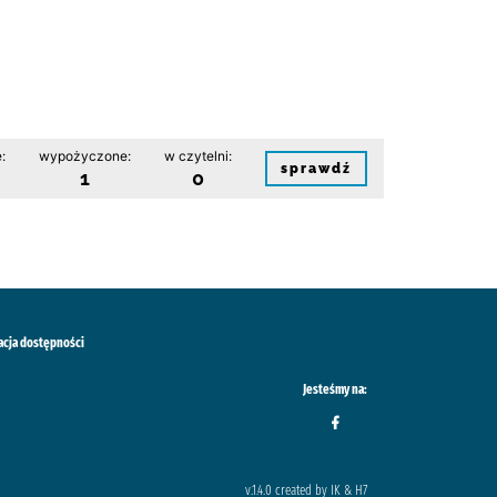
:
wypożyczone:
w czytelni:
sprawdź
1
0
acja dostępności
Jesteśmy na:
v.1.4.0 created by IK & H7