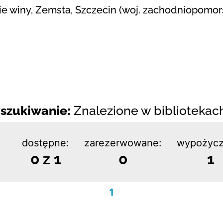
cie winy, Zemsta, Szczecin (woj. zachodniopomors
szukiwanie:
Znalezione w bibliotekach:
dostępne:
zarezerwowane:
wypożycz
0 z 1
0
1
1