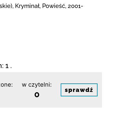
kie), Kryminał, Powieść, 2001-
 1 .
one:
w czytelni:
sprawdź
0