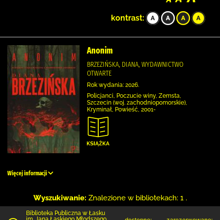
kontrast:
Anonim
BRZEZIŃSKA, DIANA, WYDAWNICTWO
OTWARTE
Rok wydania: 2026.
Policjanci, Poczucie winy, Zemsta,
Szczecin (woj. zachodniopomorskie),
Kryminał, Powieść, 2001-
Więcej informacji
Wyszukiwanie:
Znalezione w bibliotekach: 1 .
Biblioteka Publiczna w Łasku
im. Jana Łaskiego Młodszego
dostępne:
zarezerwowane: