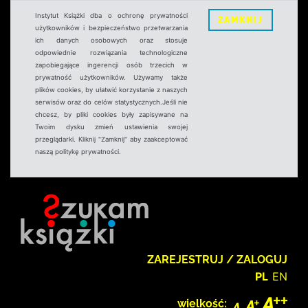
Instytut Książki dba o ochronę prywatności
ZAMKNIJ
użytkowników i bezpieczeństwo przetwarzania
ich danych osobowych oraz stosuje
odpowiednie rozwiązania technologiczne
zapobiegające ingerencji osób trzecich w
prywatność użytkowników. Używamy także
plików cookies, by ułatwić korzystanie z naszych
serwisów oraz do celów statystycznych.Jeśli nie
chcesz, by pliki cookies były zapisywane na
Twoim dysku zmień ustawienia swojej
przeglądarki. Kliknij "Zamknij" aby zaakceptować
naszą politykę prywatności.
ZAREJESTRUJ / ZALOGUJ
PL
EN
wielkość: