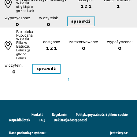
w Łasku
1 z 1
1
ul. 9 Maja 6
98-100 Łask
wypożyczone:
w czytelni:
sprawdź
0
0
Biblioteka
Publiczna
w Łasku
dostępne:
zarezerwowane:
wypożyczone:
Filia w
Bałuczu
1 z 1
0
0
Bałucz 32
98-100
Bałucz
w czytelni:
sprawdź
0
1
Kontakt
Regulamin
Polityka prywatności i plików cookie
Mapa bibliotek
FAQ
Deklaracja dostępności
Dane pochodzą z systemu:
Jesteśmy na: