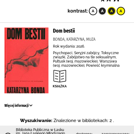
kontrast:
Dom bestii
BONDA, KATARZYNA, MUZA
Rok wydania: 2026.
Psychopaci, Seryjni zabójcy, Toksyczne
związki, Zabójstwo na tle seksualnym,
Pułtusk (woj. mazowieckie), Warszawa
(woj. mazowieckie), Powieść kryminalna
Więcej informacji
Wyszukiwanie:
Znalezione w bibliotekach: 2 .
Biblioteka Publiczna w Łasku
im. Jana Łaskiego Młodszego
dostępne:
zarezerwowane: