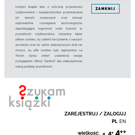
Instytut Książki dba o ochronę prywatności
ZAMKNIJ
użytkowników i bezpieczeństwo przetwarzania
ich danych osobowych oraz stosuje
odpowiednie rozwiązania technologiczne
zapobiegające ingerencji osób trzecich w
prywatność użytkowników. Używamy także
plików cookies, by ułatwić korzystanie z naszych
serwisów oraz do celów statystycznych.Jeśli nie
chcesz, by pliki cookies były zapisywane na
Twoim dysku zmień ustawienia swojej
przeglądarki. Kliknij "Zamknij" aby zaakceptować
naszą politykę prywatności.
ZAREJESTRUJ / ZALOGUJ
PL
EN
wielkość: