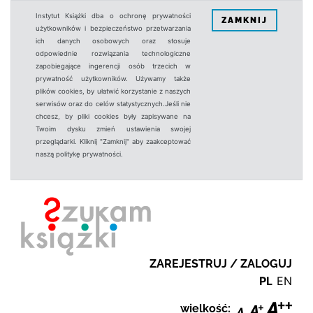
Instytut Książki dba o ochronę prywatności
ZAMKNIJ
użytkowników i bezpieczeństwo przetwarzania
ich danych osobowych oraz stosuje
odpowiednie rozwiązania technologiczne
zapobiegające ingerencji osób trzecich w
prywatność użytkowników. Używamy także
plików cookies, by ułatwić korzystanie z naszych
serwisów oraz do celów statystycznych.Jeśli nie
chcesz, by pliki cookies były zapisywane na
Twoim dysku zmień ustawienia swojej
przeglądarki. Kliknij "Zamknij" aby zaakceptować
naszą politykę prywatności.
ZAREJESTRUJ / ZALOGUJ
PL
EN
wielkość: