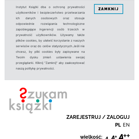
Instytut Książki dba o ochronę prywatności
ZAMKNIJ
użytkowników i bezpieczeństwo przetwarzania
ich danych osobowych oraz stosuje
odpowiednie rozwiązania technologiczne
zapobiegające ingerencji osób trzecich w
prywatność użytkowników. Używamy także
plików cookies, by ułatwić korzystanie z naszych
serwisów oraz do celów statystycznych.Jeśli nie
chcesz, by pliki cookies były zapisywane na
Twoim dysku zmień ustawienia swojej
przeglądarki. Kliknij "Zamknij" aby zaakceptować
naszą politykę prywatności.
ZAREJESTRUJ / ZALOGUJ
PL
EN
wielkość: