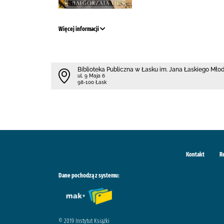
Więcej informacji
Biblioteka Publiczna w Łasku im. Jana Łaskiego Mł
ul. 9 Maja 6
98-100 Łask
Kontakt
R
Dane pochodzą z systemu:
© 2019 Instytut Książki