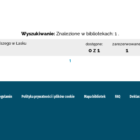
Wyszukiwanie:
Znalezione w bibliotekach: 1 .
odszego w Łasku
dostępne:
zarezerwowane
0 z 1
1
1
egulamin
Polityka prywatności i plików cookie
Mapa bibliotek
FAQ
Deklar