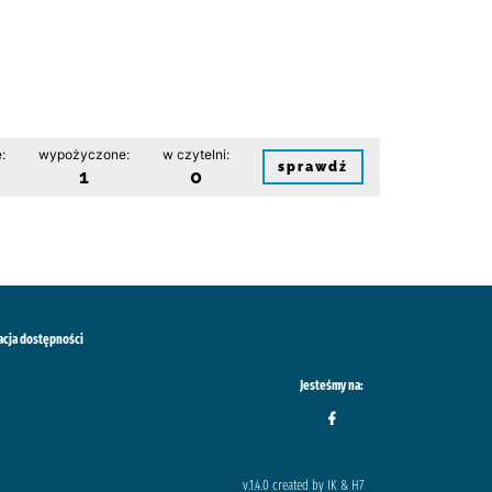
:
wypożyczone:
w czytelni:
sprawdź
1
0
acja dostępności
Jesteśmy na:
v.1.4.0 created by IK & H7