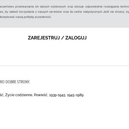
ieczeństwo przetwarzania ich danych osobowych oraz stosuje odpowiednie rozwiązania techno
, by ułatwić korzystanie z naszych serwisów oraz do celów statystycznych.Jeśli nie chcesz, by
aakceptować naszą politykę prywatności.
ZAREJESTRUJ / ZALOGUJ
TWO DOBRE STRONY.
ść, Życie codzienne, Powieść, 1939-1945, 1945-1989