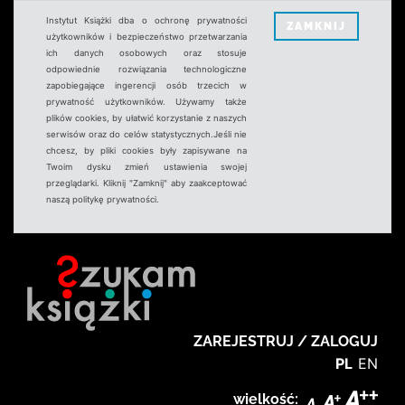
Instytut Książki dba o ochronę prywatności
ZAMKNIJ
użytkowników i bezpieczeństwo przetwarzania
ich danych osobowych oraz stosuje
odpowiednie rozwiązania technologiczne
zapobiegające ingerencji osób trzecich w
prywatność użytkowników. Używamy także
plików cookies, by ułatwić korzystanie z naszych
serwisów oraz do celów statystycznych.Jeśli nie
chcesz, by pliki cookies były zapisywane na
Twoim dysku zmień ustawienia swojej
przeglądarki. Kliknij "Zamknij" aby zaakceptować
naszą politykę prywatności.
ZAREJESTRUJ / ZALOGUJ
PL
EN
wielkość: