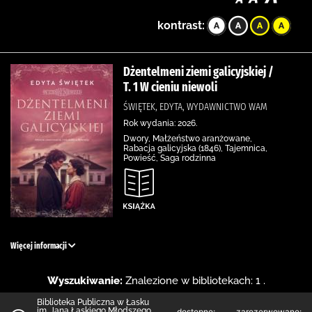
kontrast:
Dżentelmeni ziemi galicyjskiej /
T. 1 W cieniu niewoli
ŚWIĘTEK, EDYTA, WYDAWNICTWO WAM
Rok wydania: 2026.
Dwory, Małżeństwo aranżowane,
Rabacja galicyjska (1846), Tajemnica,
Powieść, Saga rodzinna
Więcej informacji
Wyszukiwanie:
Znalezione w bibliotekach: 1 .
Biblioteka Publiczna w Łasku
im. Jana Łaskiego Młodszego
dostępne:
zarezerwowane: