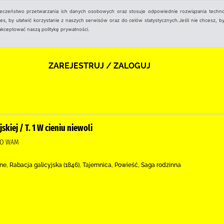
ieczeństwo przetwarzania ich danych osobowych oraz stosuje odpowiednie rozwiązania techno
, by ułatwić korzystanie z naszych serwisów oraz do celów statystycznych.Jeśli nie chcesz, by
aakceptować naszą politykę prywatności.
ZAREJESTRUJ / ZALOGUJ
skiej / T. 1 W cieniu niewoli
WO WAM
, Rabacja galicyjska (1846), Tajemnica, Powieść, Saga rodzinna