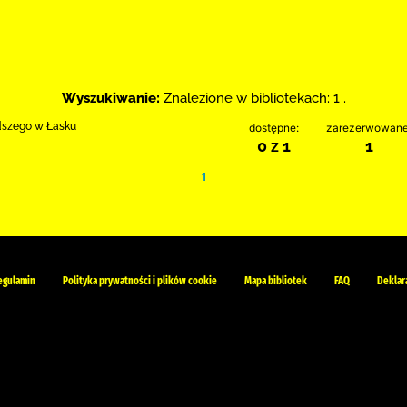
Wyszukiwanie:
Znalezione w bibliotekach: 1 .
odszego w Łasku
dostępne:
zarezerwowane
0 z 1
1
1
egulamin
Polityka prywatności i plików cookie
Mapa bibliotek
FAQ
Deklar