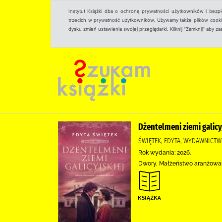
Instytut Książki dba o ochronę prywatności użytkowników i bezp
trzecich w prywatność użytkowników. Używamy także plików cookies
dysku zmień ustawienia swojej przeglądarki. Kliknij "Zamknij" aby z
Dżentelmeni ziemi galicyj
ŚWIĘTEK, EDYTA, WYDAWNICT
Rok wydania: 2026.
Dwory, Małżeństwo aranżowane