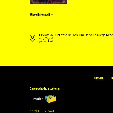
Więcej informacji
Biblioteka Publiczna w Łasku im. Jana Łaskiego Mł
ul. 9 Maja 6
98-100 Łask
Kontakt
R
Dane pochodzą z systemu:
© 2019 Instytut Książki