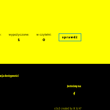
:
wypożyczone:
w czytelni:
sprawdź
1
0
acja dostępności
Jesteśmy na:
v.1.4.0 created by IK & H7