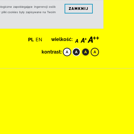
logiczne zapobiegające ingerencji osób
ZAMKNIJ
 pliki cookies były zapisywane na Twoim
PL
EN
wielkość:
kontrast: