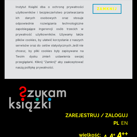
Instytut Książki dba o ochronę prywatności
ZAMKNIJ
użytkowników i bezpieczeństwo przetwarzania
ich danych osobowych oraz stosuje
odpowiednie rozwiązania technologiczne
zapobiegające ingerencji osób trzecich w
prywatność użytkowników. Używamy także
plików cookies, by ułatwić korzystanie z naszych
serwisów oraz do celów statystycznych.Jeśli nie
chcesz, by pliki cookies były zapisywane na
Twoim dysku zmień ustawienia swojej
przeglądarki. Kliknij "Zamknij" aby zaakceptować
naszą politykę prywatności.
ZAREJESTRUJ / ZALOGUJ
PL
EN
wielkość: