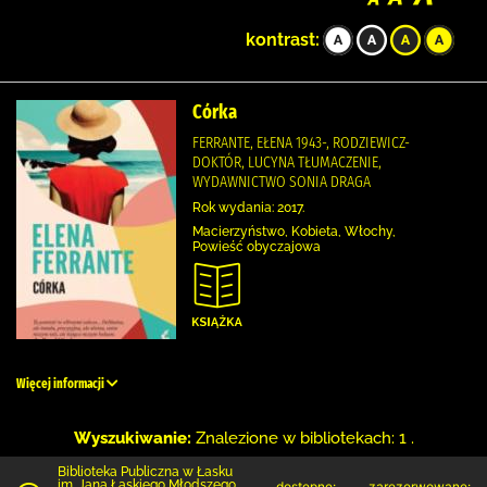
kontrast:
Córka
FERRANTE, EŁENA 1943-, RODZIEWICZ-
DOKTÓR, LUCYNA TŁUMACZENIE,
WYDAWNICTWO SONIA DRAGA
Rok wydania: 2017.
Macierzyństwo, Kobieta, Włochy,
Powieść obyczajowa
Więcej informacji
Wyszukiwanie:
Znalezione w bibliotekach: 1 .
Biblioteka Publiczna w Łasku
im. Jana Łaskiego Młodszego
dostępne:
zarezerwowane: