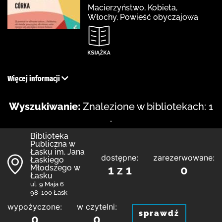
Macierzyństwo, Kobieta,
Włochy, Powieść obyczajowa
Więcej informacji
Wyszukiwanie:
Znalezione w bibliotekach: 1
.
Biblioteka
Publiczna w
Łasku im. Jana
dostępne:
zarezerwowane:
Łaskiego
Młodszego w
1 z 1
0
Łasku
ul. 9 Maja 6
98-100 Łask
wypożyczone:
w czytelni:
sprawdź
0
0