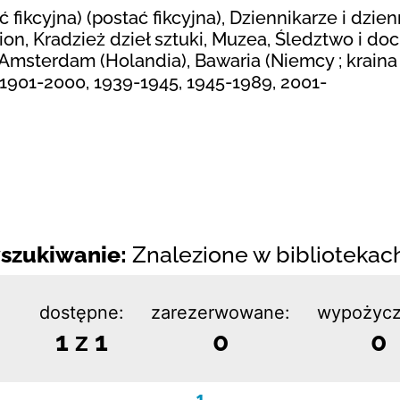
fikcyjna) (postać fikcyjna), Dziennikarze i dzien
tion, Kradzież dzieł sztuki, Muzea, Śledztwo i do
, Amsterdam (Holandia), Bawaria (Niemcy ; kraina
 1901-2000, 1939-1945, 1945-1989, 2001-
szukiwanie:
Znalezione w bibliotekach:
dostępne:
zarezerwowane:
wypożycz
1 z 1
0
0