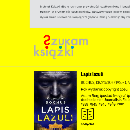
Instytut Książki dba o ochronę prywatności użytkowników i bezp
trzecich w prywatność użytkowników. Używamy także plików cookies
dysku zmień ustawienia swojej przeglądarki. Kliknij "Zamknij" aby z
Lapis lazuli
BOCHUS, KRZYSZTOF (1955- 
Rok wydania: copyright 2026.
Adam Berg (postać fikcyjna) (po
dochodzenie, Journalists Fict
1939-1945, 1945-1989, 2001-