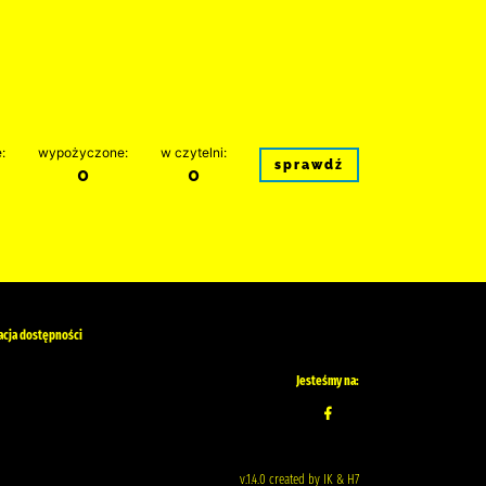
:
wypożyczone:
w czytelni:
sprawdź
0
0
acja dostępności
Jesteśmy na:
v.1.4.0 created by IK & H7