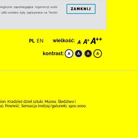
logiczne zapobiegające ingerencji osób
ZAMKNIJ
 pliki cookies były zapisywane na Twoim
PL
EN
wielkość:
kontrast:
tion, Kradzież dzieł sztuki, Muzea, Śledztwo i
a), Powieść, Sensacja (rodzaj/gatunek), 1901-2000,