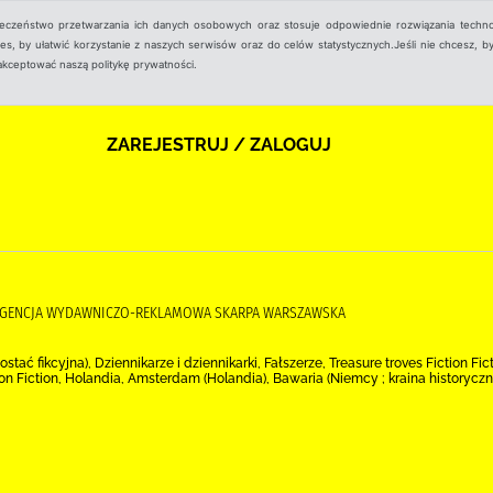
ieczeństwo przetwarzania ich danych osobowych oraz stosuje odpowiednie rozwiązania techno
, by ułatwić korzystanie z naszych serwisów oraz do celów statystycznych.Jeśli nie chcesz, by
aakceptować naszą politykę prywatności.
ZAREJESTRUJ / ZALOGUJ
), AGENCJA WYDAWNICZO-REKLAMOWA SKARPA WARSZAWSKA
stać fikcyjna), Dziennikarze i dziennikarki, Fałszerze, Treasure troves Fiction Fic
ion Fiction, Holandia, Amsterdam (Holandia), Bawaria (Niemcy ; kraina historyczn