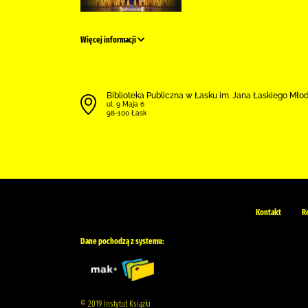
Więcej informacji
Biblioteka Publiczna w Łasku im. Jana Łaskiego Mł
ul. 9 Maja 6
98-100 Łask
Kontakt
R
Dane pochodzą z systemu:
© 2019 Instytut Książki