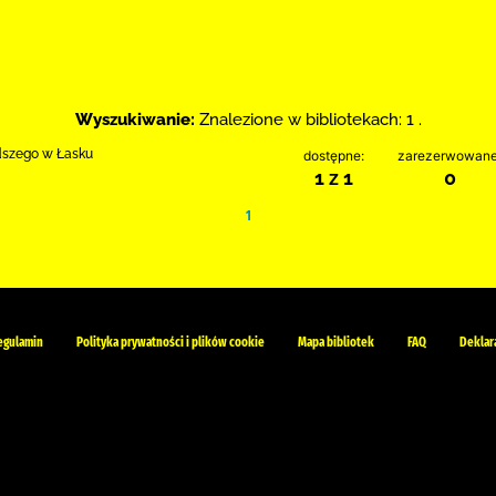
Wyszukiwanie:
Znalezione w bibliotekach: 1 .
odszego w Łasku
dostępne:
zarezerwowane
1 z 1
0
1
egulamin
Polityka prywatności i plików cookie
Mapa bibliotek
FAQ
Deklar