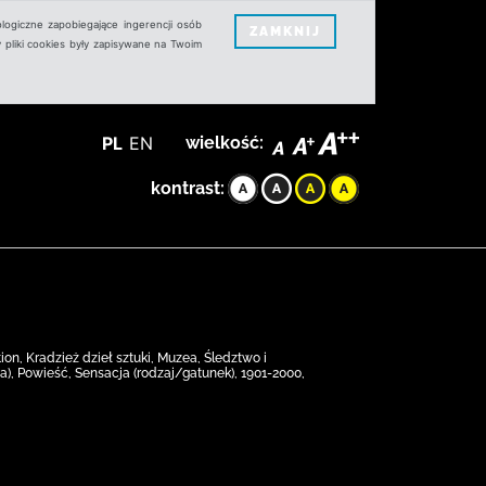
logiczne zapobiegające ingerencji osób
ZAMKNIJ
 pliki cookies były zapisywane na Twoim
PL
EN
wielkość:
kontrast:
tion, Kradzież dzieł sztuki, Muzea, Śledztwo i
a), Powieść, Sensacja (rodzaj/gatunek), 1901-2000,