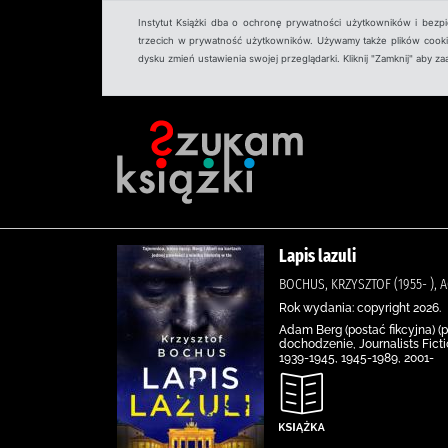
Instytut Książki dba o ochronę prywatności użytkowników i bezp
trzecich w prywatność użytkowników. Używamy także plików cookies
dysku zmień ustawienia swojej przeglądarki. Kliknij "Zamknij" aby z
Lapis lazuli
BOCHUS, KRZYSZTOF (1955- 
Rok wydania: copyright 2026.
Adam Berg (postać fikcyjna) (po
dochodzenie, Journalists Fict
1939-1945, 1945-1989, 2001-