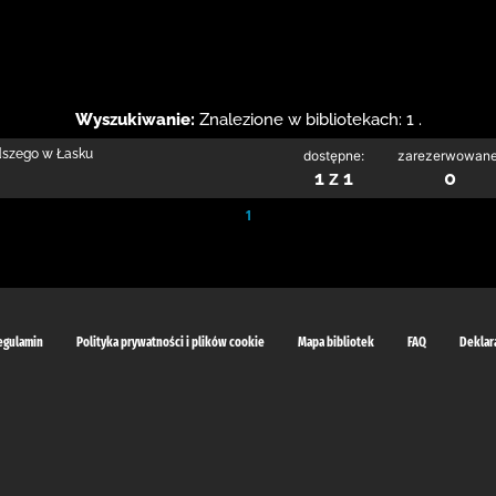
Wyszukiwanie:
Znalezione w bibliotekach: 1 .
odszego w Łasku
dostępne:
zarezerwowane
1 z 1
0
1
egulamin
Polityka prywatności i plików cookie
Mapa bibliotek
FAQ
Deklar