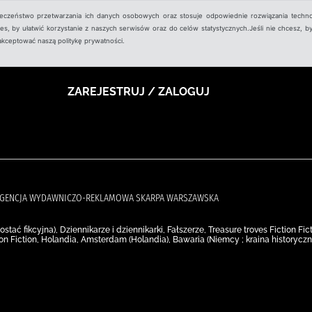
ieczeństwo przetwarzania ich danych osobowych oraz stosuje odpowiednie rozwiązania techno
, by ułatwić korzystanie z naszych serwisów oraz do celów statystycznych.Jeśli nie chcesz, by
aakceptować naszą politykę prywatności.
ZAREJESTRUJ / ZALOGUJ
), AGENCJA WYDAWNICZO-REKLAMOWA SKARPA WARSZAWSKA
stać fikcyjna), Dziennikarze i dziennikarki, Fałszerze, Treasure troves Fiction Fic
ion Fiction, Holandia, Amsterdam (Holandia), Bawaria (Niemcy ; kraina historyczn