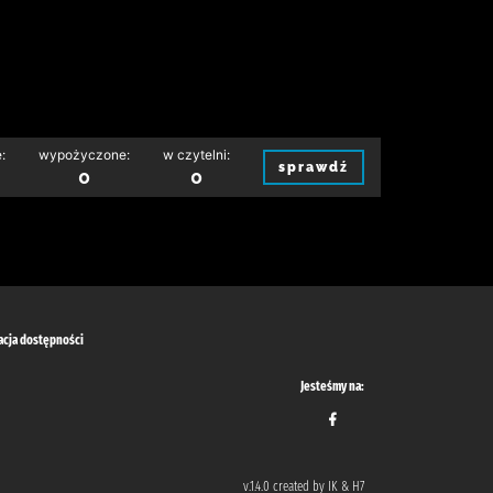
:
wypożyczone:
w czytelni:
sprawdź
0
0
acja dostępności
Jesteśmy na:
v.1.4.0 created by IK & H7