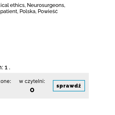
dical ethics, Neurosurgeons,
patient, Polska, Powieść
 1 .
one:
w czytelni:
sprawdź
0