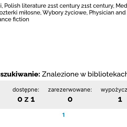
, Polish literature 21st century 21st century, Me
ozterki miłosne, Wybory życiowe, Physician and 
nce fiction
szukiwanie:
Znalezione w bibliotekach:
dostępne:
zarezerwowane:
wypożycz
0 z 1
0
1
1