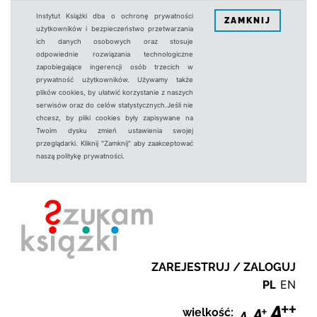
Instytut Książki dba o ochronę prywatności
ZAMKNIJ
użytkowników i bezpieczeństwo przetwarzania
ich danych osobowych oraz stosuje
odpowiednie rozwiązania technologiczne
zapobiegające ingerencji osób trzecich w
prywatność użytkowników. Używamy także
plików cookies, by ułatwić korzystanie z naszych
serwisów oraz do celów statystycznych.Jeśli nie
chcesz, by pliki cookies były zapisywane na
Twoim dysku zmień ustawienia swojej
przeglądarki. Kliknij "Zamknij" aby zaakceptować
naszą politykę prywatności.
ZAREJESTRUJ / ZALOGUJ
PL
EN
wielkość: