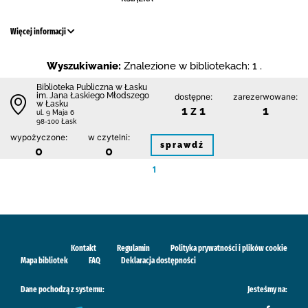
Więcej informacji
Wyszukiwanie:
Znalezione w bibliotekach: 1 .
Biblioteka Publiczna w Łasku
im. Jana Łaskiego Młodszego
dostępne:
zarezerwowane:
w Łasku
1 z 1
1
ul. 9 Maja 6
98-100 Łask
wypożyczone:
w czytelni:
sprawdź
0
0
1
Kontakt
Regulamin
Polityka prywatności i plików cookie
Mapa bibliotek
FAQ
Deklaracja dostępności
Dane pochodzą z systemu:
Jesteśmy na: