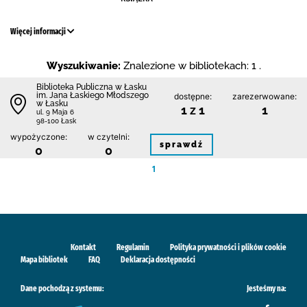
Więcej informacji
Wyszukiwanie:
Znalezione w bibliotekach: 1 .
Biblioteka Publiczna w Łasku
im. Jana Łaskiego Młodszego
dostępne:
zarezerwowane:
w Łasku
1 z 1
1
ul. 9 Maja 6
98-100 Łask
wypożyczone:
w czytelni:
sprawdź
0
0
1
Kontakt
Regulamin
Polityka prywatności i plików cookie
Mapa bibliotek
FAQ
Deklaracja dostępności
Dane pochodzą z systemu:
Jesteśmy na: