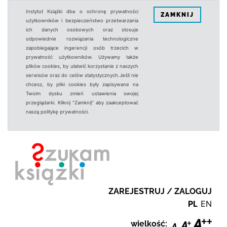
Instytut Książki dba o ochronę prywatności
ZAMKNIJ
użytkowników i bezpieczeństwo przetwarzania
ich danych osobowych oraz stosuje
odpowiednie rozwiązania technologiczne
zapobiegające ingerencji osób trzecich w
prywatność użytkowników. Używamy także
plików cookies, by ułatwić korzystanie z naszych
serwisów oraz do celów statystycznych.Jeśli nie
chcesz, by pliki cookies były zapisywane na
Twoim dysku zmień ustawienia swojej
przeglądarki. Kliknij "Zamknij" aby zaakceptować
naszą politykę prywatności.
ZAREJESTRUJ / ZALOGUJ
PL
EN
wielkość: