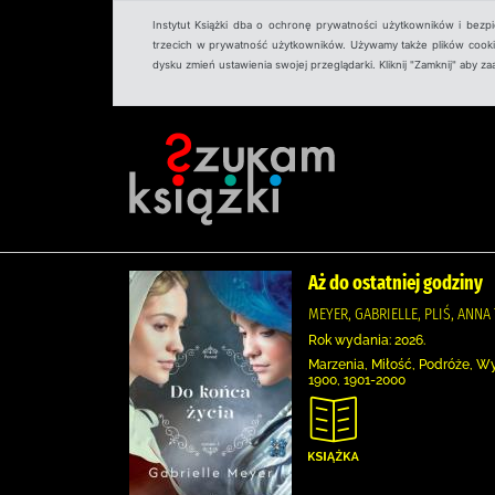
Instytut Książki dba o ochronę prywatności użytkowników i bezp
trzecich w prywatność użytkowników. Używamy także plików cookies
dysku zmień ustawienia swojej przeglądarki. Kliknij "Zamknij" aby z
Aż do ostatniej godziny
MEYER, GABRIELLE, PLIŚ, A
Rok wydania: 2026.
Marzenia, Miłość, Podróże, W
1900, 1901-2000