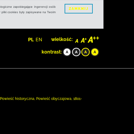
logiczne zapobiegające ingerencji osób
ZAMKNIJ
 pliki cookies były zapisywane na Twoim
PL
EN
wielkość:
kontrast:
 Powieść historyczna, Powieść obyczajowa, 1801-