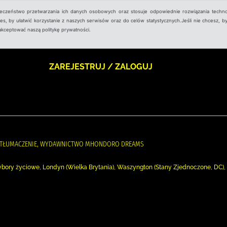
ieczeństwo przetwarzania ich danych osobowych oraz stosuje odpowiednie rozwiązania techno
, by ułatwić korzystanie z naszych serwisów oraz do celów statystycznych.Jeśli nie chcesz, by
aakceptować naszą politykę prywatności.
ZAREJESTRUJ / ZALOGUJ
NNA TŁUMACZENIE, WYDAWNICTWO MHONDORO DREAMS
ybory życiowe, Londyn (Wielka Brytania), Waszyngton (Stany Zjednoczone, DC),