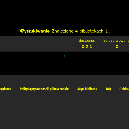
Wyszukiwanie:
Znalezione w bibliotekach: 1 .
dostępne:
zarezerwowane
0 z 1
0
1
egulamin
Polityka prywatności i plików cookie
Mapa bibliotek
FAQ
Deklar