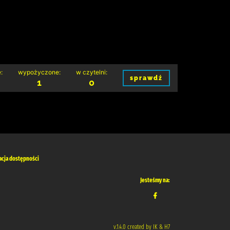
:
wypożyczone:
w czytelni:
sprawdź
1
0
acja dostępności
Jesteśmy na:
v.1.4.0 created by IK & H7