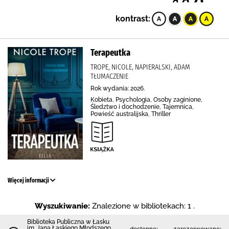
kontrast:
Terapeutka
TROPE, NICOLE, NAPIERALSKI, ADAM
TŁUMACZENIE
Rok wydania: 2026.
Kobieta, Psychologia, Osoby zaginione,
Śledztwo i dochodzenie, Tajemnica,
Powieść australijska, Thriller
Więcej informacji
Wyszukiwanie:
Znalezione w bibliotekach: 1 .
Biblioteka Publiczna w Łasku
im. Jana Łaskiego Młodszego
dostępne:
zarezerwowane: