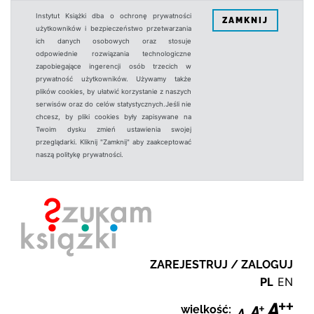
Instytut Książki dba o ochronę prywatności
ZAMKNIJ
użytkowników i bezpieczeństwo przetwarzania
ich danych osobowych oraz stosuje
odpowiednie rozwiązania technologiczne
zapobiegające ingerencji osób trzecich w
prywatność użytkowników. Używamy także
plików cookies, by ułatwić korzystanie z naszych
serwisów oraz do celów statystycznych.Jeśli nie
chcesz, by pliki cookies były zapisywane na
Twoim dysku zmień ustawienia swojej
przeglądarki. Kliknij "Zamknij" aby zaakceptować
naszą politykę prywatności.
ZAREJESTRUJ / ZALOGUJ
PL
EN
wielkość: