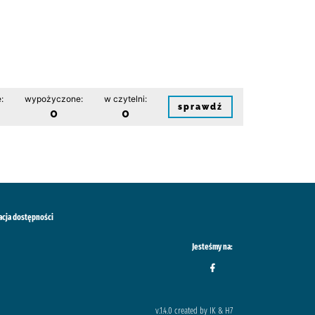
:
wypożyczone:
w czytelni:
sprawdź
0
0
acja dostępności
Jesteśmy na:
v.1.4.0 created by IK & H7