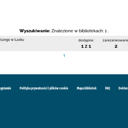
Wyszukiwanie:
Znalezione w bibliotekach: 1 .
odszego w Łasku
dostępne:
zarezerwowane
1 z 1
2
1
egulamin
Polityka prywatności i plików cookie
Mapa bibliotek
FAQ
Deklar