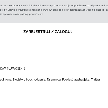
ieczeństwo przetwarzania ich danych osobowych oraz stosuje odpowiednie rozwiązania techno
, by ułatwić korzystanie z naszych serwisów oraz do celów statystycznych.Jeśli nie chcesz, by
aakceptować naszą politykę prywatności.
ZAREJESTRUJ / ZALOGUJ
 ADAM TŁUMACZENIE
ginione, Śledztwo i dochodzenie, Tajemnica, Powieść australijska, Thriller