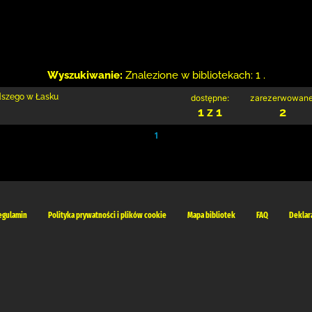
Wyszukiwanie:
Znalezione w bibliotekach: 1 .
odszego w Łasku
dostępne:
zarezerwowane
1 z 1
2
1
egulamin
Polityka prywatności i plików cookie
Mapa bibliotek
FAQ
Deklar