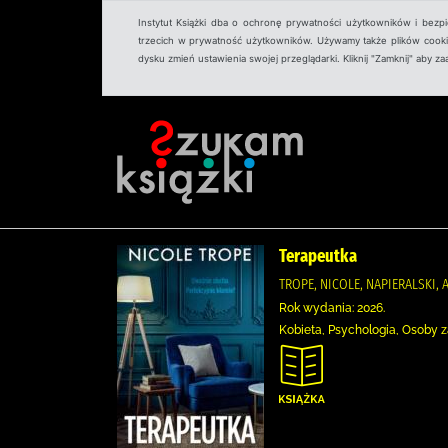
Instytut Książki dba o ochronę prywatności użytkowników i bezp
trzecich w prywatność użytkowników. Używamy także plików cookies
dysku zmień ustawienia swojej przeglądarki. Kliknij "Zamknij" aby z
Terapeutka
TROPE, NICOLE, NAPIERALSKI,
Rok wydania: 2026.
Kobieta, Psychologia, Osoby za