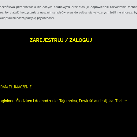
ieczeństwo przetwarzania ich danych osobowych oraz stosuje odpowiednie rozwiązania techno
, by ułatwić korzystanie z naszych serwisów oraz do celów statystycznych.Jeśli nie chcesz, by
aakceptować naszą politykę prywatności.
ZAREJESTRUJ / ZALOGUJ
 ADAM TŁUMACZENIE
ginione, Śledztwo i dochodzenie, Tajemnica, Powieść australijska, Thriller