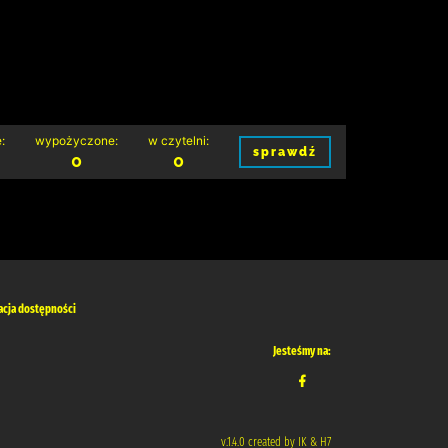
:
wypożyczone:
w czytelni:
sprawdź
0
0
acja dostępności
Jesteśmy na:
v.1.4.0 created by IK & H7