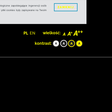
logiczne zapobiegające ingerencji osób
ZAMKNIJ
 pliki cookies były zapisywane na Twoim
PL
EN
wielkość:
kontrast: