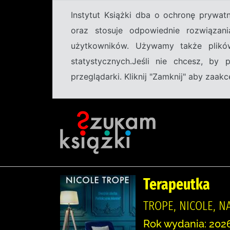
Instytut Książki dba o ochronę prywa
oraz stosuje odpowiednie rozwiązani
użytkowników. Używamy także plikó
statystycznych.Jeśli nie chcesz, by
przeglądarki. Kliknij "Zamknij" aby zaa
Terapeutka
TROPE, NICOLE, N
Rok wydania: 2026