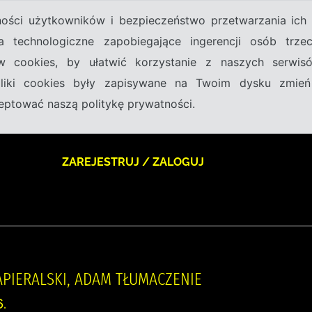
tności użytkowników i bezpieczeństwo przetwarzania ic
a technologiczne zapobiegające ingerencji osób trz
w cookies, by ułatwić korzystanie z naszych serwi
 pliki cookies były zapisywane na Twoim dysku zmień
kceptować naszą politykę prywatności.
ZAREJESTRUJ / ZALOGUJ
APIERALSKI, ADAM TŁUMACZENIE
.