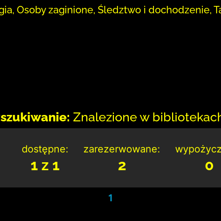
gia, Osoby zaginione, Śledztwo i dochodzenie, Ta
szukiwanie:
Znalezione w bibliotekach:
dostępne:
zarezerwowane:
wypożycz
1 z 1
2
0
1