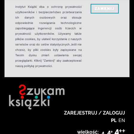
Instytut Książki dba o ochronę prywatności
ZAMKNIJ
użytkowników i bezpieczeństwo przetwarzania
ich danych osobowych oraz stosuje
odpowiednie rozwiązania technologiczne
zapobiegające ingerencji osób trzecich w
prywatność użytkowników. Używamy także
plików cookies, by ułatwić korzystanie z naszych
serwisów oraz do celów statystycznych.Jeśli nie
chcesz, by pliki cookies były zapisywane na
Twoim dysku zmień ustawienia swojej
przeglądarki. Kliknij "Zamknij" aby zaakceptować
naszą politykę prywatności.
ZAREJESTRUJ / ZALOGUJ
PL
EN
wielkość: