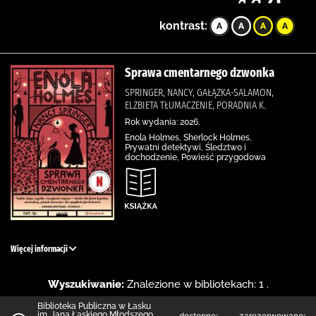
kontrast:
Sprawa cmentarnego dzwonka
SPRINGER, NANCY, GAŁĄZKA-SALAMON,
ELŻBIETA TŁUMACZENIE, PORADNIA K.
Rok wydania: 2026.
Enola Holmes, Sherlock Holmes,
Prywatni detektywi, Śledztwo i
dochodzenie, Powieść przygodowa
Więcej informacji
Wyszukiwanie:
Znalezione w bibliotekach: 1 .
Biblioteka Publiczna w Łasku
im. Jana Łaskiego Młodszego
dostępne:
zarezerwowane: