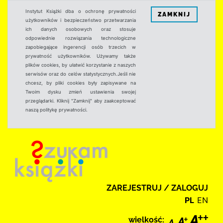
Instytut Książki dba o ochronę prywatności
ZAMKNIJ
użytkowników i bezpieczeństwo przetwarzania
ich danych osobowych oraz stosuje
odpowiednie rozwiązania technologiczne
zapobiegające ingerencji osób trzecich w
prywatność użytkowników. Używamy także
plików cookies, by ułatwić korzystanie z naszych
serwisów oraz do celów statystycznych.Jeśli nie
chcesz, by pliki cookies były zapisywane na
Twoim dysku zmień ustawienia swojej
przeglądarki. Kliknij "Zamknij" aby zaakceptować
naszą politykę prywatności.
ZAREJESTRUJ / ZALOGUJ
PL
EN
wielkość: