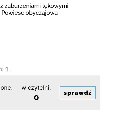
y z zaburzeniami lękowymi,
a, Powieść obyczajowa
 1 .
one:
w czytelni:
sprawdź
0