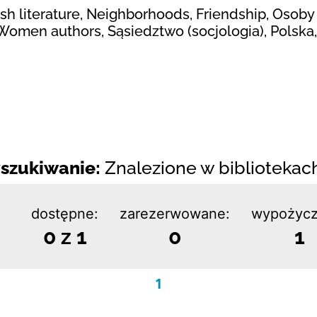
ish literature, Neighborhoods, Friendship, Osob
, Women authors, Sąsiedztwo (socjologia), Polsk
szukiwanie:
Znalezione w bibliotekach:
dostępne:
zarezerwowane:
wypożycz
0 z 1
0
1
1