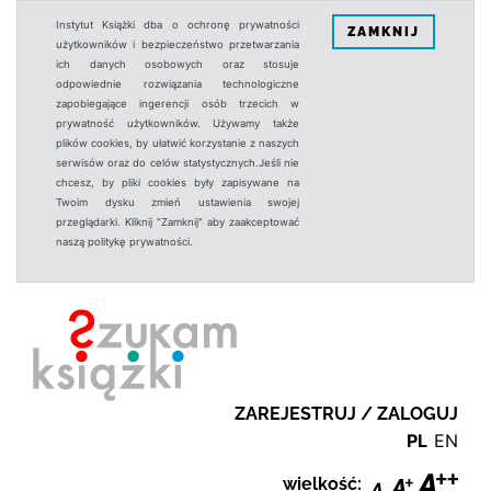
Instytut Książki dba o ochronę prywatności
ZAMKNIJ
użytkowników i bezpieczeństwo przetwarzania
ich danych osobowych oraz stosuje
odpowiednie rozwiązania technologiczne
zapobiegające ingerencji osób trzecich w
prywatność użytkowników. Używamy także
plików cookies, by ułatwić korzystanie z naszych
serwisów oraz do celów statystycznych.Jeśli nie
chcesz, by pliki cookies były zapisywane na
Twoim dysku zmień ustawienia swojej
przeglądarki. Kliknij "Zamknij" aby zaakceptować
naszą politykę prywatności.
ZAREJESTRUJ / ZALOGUJ
PL
EN
wielkość: