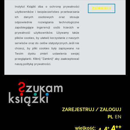
Instytut Książki dba o ochronę prywatności
ZAMKNIJ
użytkowników i bezpieczeństwo przetwarzania
ich danych osobowych oraz stosuje
odpowiednie rozwiązania technologiczne
zapobiegające ingerencji osób trzecich w
prywatność użytkowników. Używamy także
plików cookies, by ułatwić korzystanie z naszych
serwisów oraz do celów statystycznych.Jeśli nie
chcesz, by pliki cookies były zapisywane na
Twoim dysku zmień ustawienia swojej
przeglądarki. Kliknij "Zamknij" aby zaakceptować
naszą politykę prywatności.
ZAREJESTRUJ / ZALOGUJ
PL
EN
wielkość: