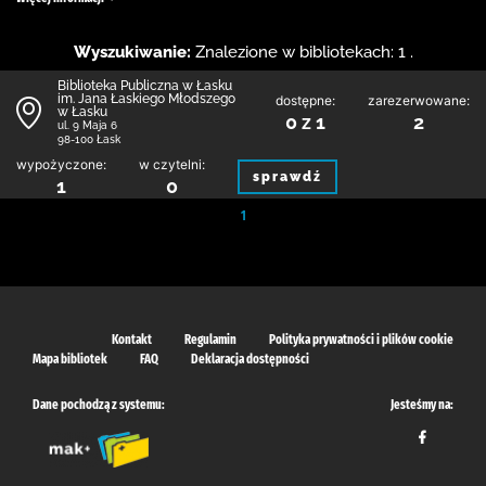
Wyszukiwanie:
Znalezione w bibliotekach: 1 .
Biblioteka Publiczna w Łasku
im. Jana Łaskiego Młodszego
dostępne:
zarezerwowane:
w Łasku
0 z 1
2
ul. 9 Maja 6
98-100 Łask
wypożyczone:
w czytelni:
sprawdź
1
0
1
Kontakt
Regulamin
Polityka prywatności i plików cookie
Mapa bibliotek
FAQ
Deklaracja dostępności
Dane pochodzą z systemu:
Jesteśmy na: