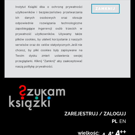
Instytut Książki dba o ochronę prywatności
ZAMKNIJ
użytkowników i bezpieczeństwo przetwarzania
ich danych osobowych oraz stosuje
odpowiednie rozwiązania technologiczne
zapobiegające ingerencji osób trzecich w
prywatność użytkowników. Używamy także
plików cookies, by ułatwić korzystanie z naszych
serwisów oraz do celów statystycznych.Jeśli nie
chcesz, by pliki cookies były zapisywane na
Twoim dysku zmień ustawienia swojej
przeglądarki. Kliknij "Zamknij" aby zaakceptować
naszą politykę prywatności.
ZAREJESTRUJ / ZALOGUJ
PL
EN
wielkość: