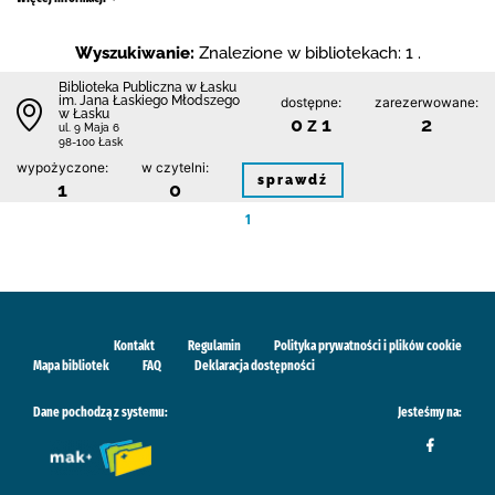
Wyszukiwanie:
Znalezione w bibliotekach: 1 .
Biblioteka Publiczna w Łasku
im. Jana Łaskiego Młodszego
dostępne:
zarezerwowane:
w Łasku
0 z 1
2
ul. 9 Maja 6
98-100 Łask
wypożyczone:
w czytelni:
sprawdź
1
0
1
Kontakt
Regulamin
Polityka prywatności i plików cookie
Mapa bibliotek
FAQ
Deklaracja dostępności
Dane pochodzą z systemu:
Jesteśmy na: