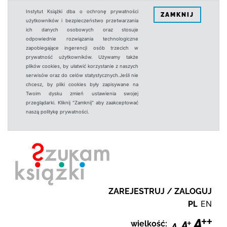
Instytut Książki dba o ochronę prywatności
ZAMKNIJ
użytkowników i bezpieczeństwo przetwarzania
ich danych osobowych oraz stosuje
odpowiednie rozwiązania technologiczne
zapobiegające ingerencji osób trzecich w
prywatność użytkowników. Używamy także
plików cookies, by ułatwić korzystanie z naszych
serwisów oraz do celów statystycznych.Jeśli nie
chcesz, by pliki cookies były zapisywane na
Twoim dysku zmień ustawienia swojej
przeglądarki. Kliknij "Zamknij" aby zaakceptować
naszą politykę prywatności.
ZAREJESTRUJ / ZALOGUJ
PL
EN
wielkość: