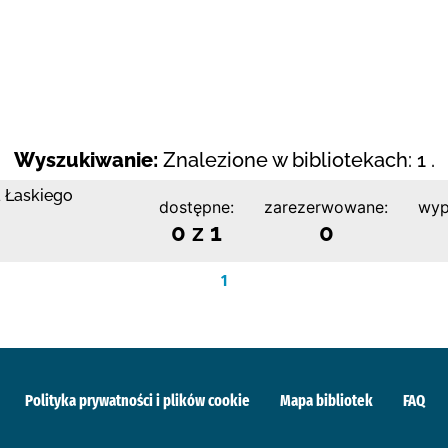
Wyszukiwanie:
Znalezione w bibliotekach: 1 .
a Łaskiego
dostępne:
zarezerwowane:
wyp
0 z 1
0
1
Polityka prywatności i plików cookie
Mapa bibliotek
FAQ