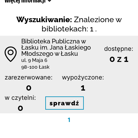
Więcej informacji
Wyszukiwanie:
Znalezione w
bibliotekach: 1 .
Biblioteka Publiczna w
Łasku im. Jana Łaskiego
dostępne:
Młodszego w Łasku
0 z 1
ul. 9 Maja 6
98-100 Łask
zarezerwowane:
wypożyczone:
0
1
w czytelni:
sprawdź
0
1