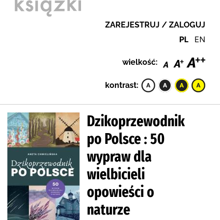
ZAREJESTRUJ / ZALOGUJ
PL
EN
wielkość:
kontrast:
Dzikoprzewodnik
po Polsce : 50
wypraw dla
wielbicieli
opowieści o
naturze