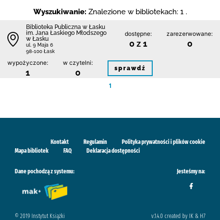
Wyszukiwanie:
Znalezione w bibliotekach: 1 .
Biblioteka Publiczna w Łasku
im. Jana Łaskiego Młodszego
dostępne:
zarezerwowane:
w Łasku
0 z 1
0
ul. 9 Maja 6
98-100 Łask
wypożyczone:
w czytelni:
sprawdź
1
0
1
Kontakt
Regulamin
Polityka prywatności i plików cookie
Mapa bibliotek
FAQ
Deklaracja dostępności
Dane pochodzą z systemu:
Jesteśmy na:
© 2019 Instytut Książki
v.1.4.0 created by IK & H7