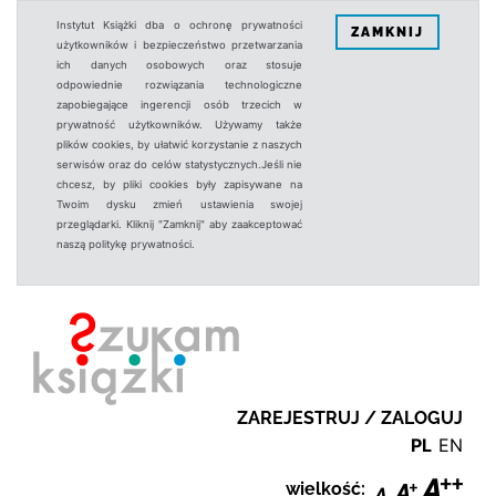
Instytut Książki dba o ochronę prywatności
ZAMKNIJ
użytkowników i bezpieczeństwo przetwarzania
ich danych osobowych oraz stosuje
odpowiednie rozwiązania technologiczne
zapobiegające ingerencji osób trzecich w
prywatność użytkowników. Używamy także
plików cookies, by ułatwić korzystanie z naszych
serwisów oraz do celów statystycznych.Jeśli nie
chcesz, by pliki cookies były zapisywane na
Twoim dysku zmień ustawienia swojej
przeglądarki. Kliknij "Zamknij" aby zaakceptować
naszą politykę prywatności.
ZAREJESTRUJ / ZALOGUJ
PL
EN
wielkość: