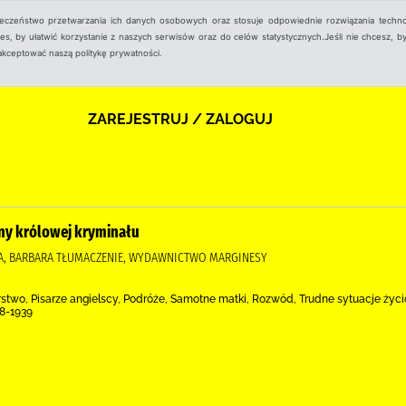
ieczeństwo przetwarzania ich danych osobowych oraz stosuje odpowiednie rozwiązania techno
, by ułatwić korzystanie z naszych serwisów oraz do celów statystycznych.Jeśli nie chcesz, by
aakceptować naszą politykę prywatności.
ZAREJESTRUJ / ZALOGUJ
iny królowej kryminału
KA, BARBARA TŁUMACZENIE, WYDAWNICTWO MARGINESY
sarstwo, Pisarze angielscy, Podróże, Samotne matki, Rozwód, Trudne sytuacje życi
18-1939