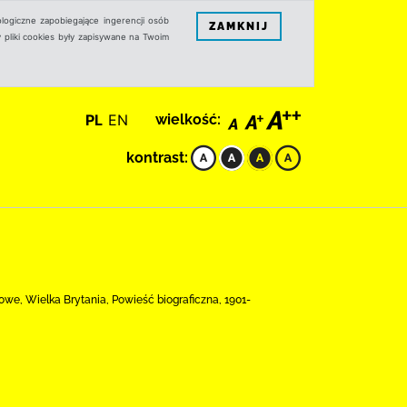
logiczne zapobiegające ingerencji osób
ZAMKNIJ
 pliki cookies były zapisywane na Twoim
PL
EN
wielkość:
kontrast:
owe, Wielka Brytania, Powieść biograficzna, 1901-