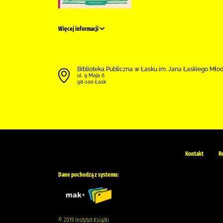
Więcej informacji
Biblioteka Publiczna w Łasku im. Jana Łaskiego Mł
ul. 9 Maja 6
98-100 Łask
Kontakt
R
Dane pochodzą z systemu:
© 2019 Instytut Książki