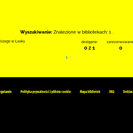
Wyszukiwanie:
Znalezione w bibliotekach: 1 .
odszego w Łasku
dostępne:
zarezerwowane
0 z 1
0
1
egulamin
Polityka prywatności i plików cookie
Mapa bibliotek
FAQ
Deklar