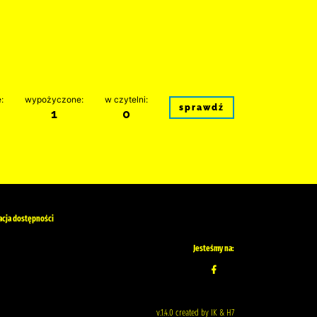
:
wypożyczone:
w czytelni:
sprawdź
1
0
acja dostępności
Jesteśmy na:
v.1.4.0 created by IK & H7