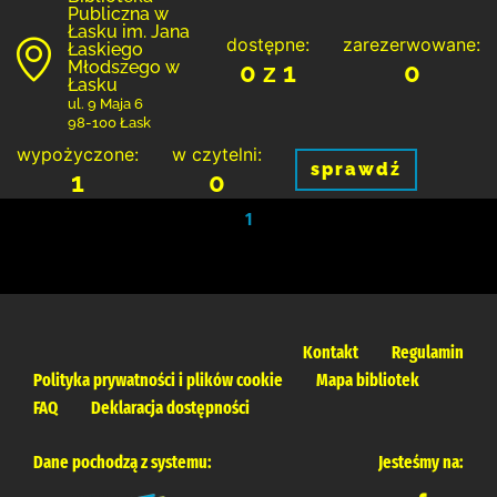
Publiczna w
Łasku im. Jana
dostępne:
zarezerwowane:
Łaskiego
Młodszego w
0 z 1
0
Łasku
ul. 9 Maja 6
98-100 Łask
wypożyczone:
w czytelni:
sprawdź
1
0
1
Kontakt
Regulamin
Polityka prywatności i plików cookie
Mapa bibliotek
FAQ
Deklaracja dostępności
Dane pochodzą z systemu:
Jesteśmy na: