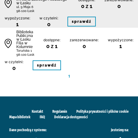
w Łasku
0 z 1
0
ul. 9 Maja 6
98-100 Łask
wypożyczone:
w czytelni:
sprawdź
1
0
Biblioteka
Publiczna
w Łasku
dostępne:
zarezerwowane:
wypożyczone:
Filia w
0 z 1
0
1
Kolumnie
Toruńska 1
98-100 Łask
w czytelni:
sprawdź
0
1
Kontakt
Regulamin
Polityka prywatności i plików cookie
Mapa bibliotek
FAQ
Deklaracja dostępności
Dane pochodzą z systemu:
Jesteśmy na: