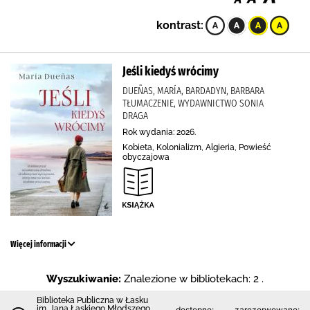
kontrast:
Jeśli kiedyś wrócimy
DUEÑAS, MARÍA, BARDADYN, BARBARA
TŁUMACZENIE, WYDAWNICTWO SONIA
DRAGA
Rok wydania: 2026.
Kobieta, Kolonializm, Algieria, Powieść
obyczajowa
Więcej informacji
Wyszukiwanie:
Znalezione w bibliotekach: 2 .
Biblioteka Publiczna w Łasku
im. Jana Łaskiego Młodszego
dostępne:
zarezerwowane: