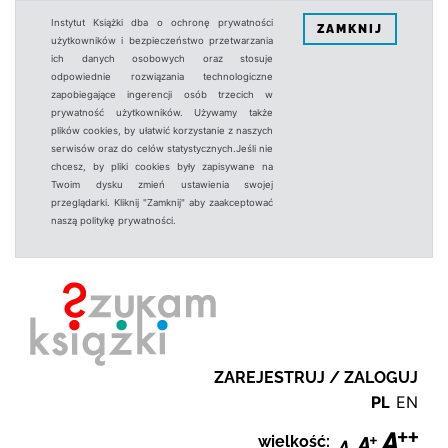
Instytut Książki dba o ochronę prywatności
ZAMKNIJ
użytkowników i bezpieczeństwo przetwarzania
ich danych osobowych oraz stosuje
odpowiednie rozwiązania technologiczne
zapobiegające ingerencji osób trzecich w
prywatność użytkowników. Używamy także
plików cookies, by ułatwić korzystanie z naszych
serwisów oraz do celów statystycznych.Jeśli nie
chcesz, by pliki cookies były zapisywane na
Twoim dysku zmień ustawienia swojej
przeglądarki. Kliknij "Zamknij" aby zaakceptować
naszą politykę prywatności.
ZAREJESTRUJ / ZALOGUJ
PL
EN
wielkość: