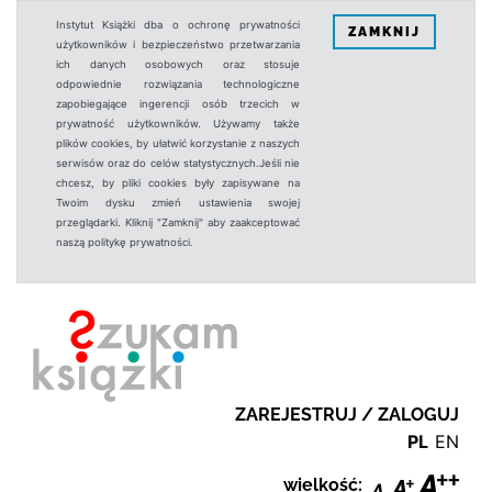
Instytut Książki dba o ochronę prywatności
ZAMKNIJ
użytkowników i bezpieczeństwo przetwarzania
ich danych osobowych oraz stosuje
odpowiednie rozwiązania technologiczne
zapobiegające ingerencji osób trzecich w
prywatność użytkowników. Używamy także
plików cookies, by ułatwić korzystanie z naszych
serwisów oraz do celów statystycznych.Jeśli nie
chcesz, by pliki cookies były zapisywane na
Twoim dysku zmień ustawienia swojej
przeglądarki. Kliknij "Zamknij" aby zaakceptować
naszą politykę prywatności.
ZAREJESTRUJ / ZALOGUJ
PL
EN
wielkość: