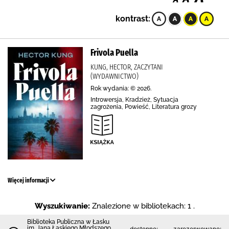
kontrast:
Frivola Puella
KUNG, HECTOR, ZACZYTANI
(WYDAWNICTWO)
Rok wydania: © 2026.
Introwersja, Kradzież, Sytuacja
zagrożenia, Powieść, Literatura grozy
Więcej informacji
Wyszukiwanie:
Znalezione w bibliotekach: 1 .
Biblioteka Publiczna w Łasku
im. Jana Łaskiego Młodszego
dostępne:
zarezerwowane: