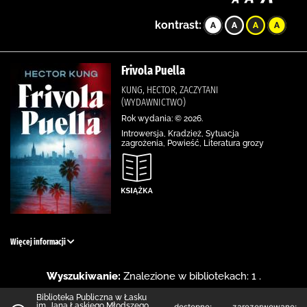
kontrast:
Frivola Puella
KUNG, HECTOR, ZACZYTANI
(WYDAWNICTWO)
Rok wydania: © 2026.
Introwersja, Kradzież, Sytuacja
zagrożenia, Powieść, Literatura grozy
Więcej informacji
Wyszukiwanie:
Znalezione w bibliotekach: 1 .
Biblioteka Publiczna w Łasku
im. Jana Łaskiego Młodszego
dostępne:
zarezerwowane: