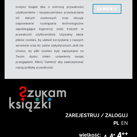
Instytut Książki dba o ochronę prywatności
ZAMKNIJ
użytkowników i bezpieczeństwo przetwarzania
ich danych osobowych oraz stosuje
odpowiednie rozwiązania technologiczne
zapobiegające ingerencji osób trzecich w
prywatność użytkowników. Używamy także
plików cookies, by ułatwić korzystanie z naszych
serwisów oraz do celów statystycznych.Jeśli nie
chcesz, by pliki cookies były zapisywane na
Twoim dysku zmień ustawienia swojej
przeglądarki. Kliknij "Zamknij" aby zaakceptować
naszą politykę prywatności.
ZAREJESTRUJ / ZALOGUJ
PL
EN
wielkość: