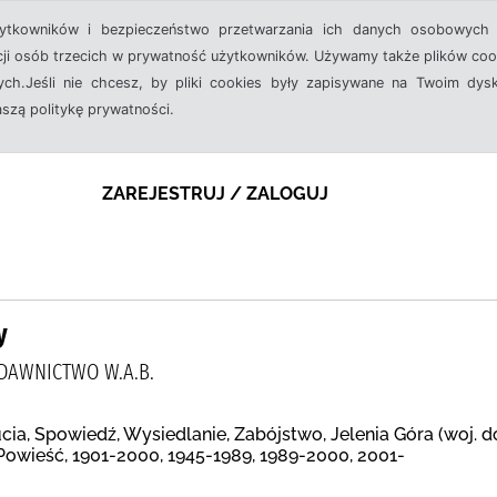
żytkowników i bezpieczeństwo przetwarzania ich danych osobowych 
cji osób trzecich w prywatność użytkowników. Używamy także plików cook
ch.Jeśli nie chcesz, by pliki cookies były zapisywane na Twoim dysk
aszą politykę prywatności.
ZAREJESTRUJ / ZALOGUJ
y
DAWNICTWO W.A.B.
ia, Spowiedź, Wysiedlanie, Zabójstwo, Jelenia Góra (woj. do
Powieść, 1901-2000, 1945-1989, 1989-2000, 2001-