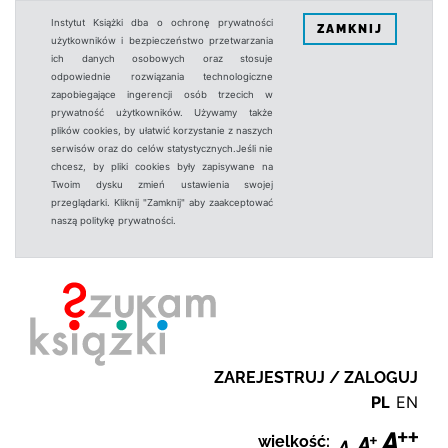
Instytut Książki dba o ochronę prywatności
ZAMKNIJ
użytkowników i bezpieczeństwo przetwarzania
ich danych osobowych oraz stosuje
odpowiednie rozwiązania technologiczne
zapobiegające ingerencji osób trzecich w
prywatność użytkowników. Używamy także
plików cookies, by ułatwić korzystanie z naszych
serwisów oraz do celów statystycznych.Jeśli nie
chcesz, by pliki cookies były zapisywane na
Twoim dysku zmień ustawienia swojej
przeglądarki. Kliknij "Zamknij" aby zaakceptować
naszą politykę prywatności.
ZAREJESTRUJ / ZALOGUJ
PL
EN
wielkość: