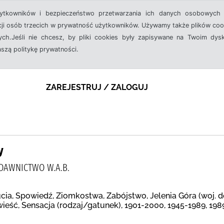
żytkowników i bezpieczeństwo przetwarzania ich danych osobowych 
cji osób trzecich w prywatność użytkowników. Używamy także plików cook
ch.Jeśli nie chcesz, by pliki cookies były zapisywane na Twoim dysk
aszą politykę prywatności.
ZAREJESTRUJ / ZALOGUJ
y
DAWNICTWO W.A.B.
ia, Spowiedź, Ziomkostwa, Zabójstwo, Jelenia Góra (woj. do
wieść, Sensacja (rodzaj/gatunek), 1901-2000, 1945-1989, 19