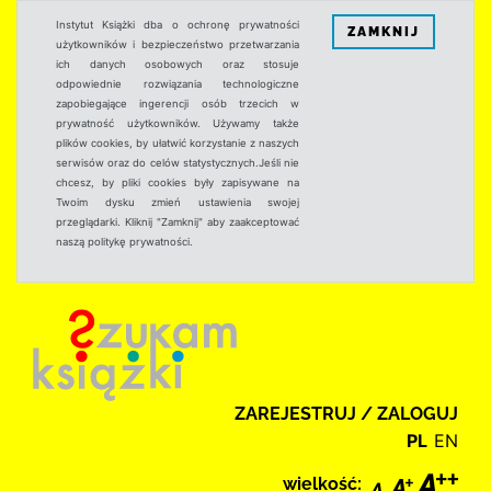
Instytut Książki dba o ochronę prywatności
ZAMKNIJ
użytkowników i bezpieczeństwo przetwarzania
ich danych osobowych oraz stosuje
odpowiednie rozwiązania technologiczne
zapobiegające ingerencji osób trzecich w
prywatność użytkowników. Używamy także
plików cookies, by ułatwić korzystanie z naszych
serwisów oraz do celów statystycznych.Jeśli nie
chcesz, by pliki cookies były zapisywane na
Twoim dysku zmień ustawienia swojej
przeglądarki. Kliknij "Zamknij" aby zaakceptować
naszą politykę prywatności.
ZAREJESTRUJ / ZALOGUJ
PL
EN
wielkość: