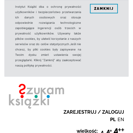
Instytut Książki dba o ochronę prywatności
ZAMKNIJ
użytkowników i bezpieczeństwo przetwarzania
ich danych osobowych oraz stosuje
odpowiednie rozwiązania technologiczne
zapobiegające ingerencji osób trzecich w
prywatność użytkowników. Używamy także
plików cookies, by ułatwić korzystanie z naszych
serwisów oraz do celów statystycznych.Jeśli nie
chcesz, by pliki cookies były zapisywane na
Twoim dysku zmień ustawienia swojej
przeglądarki. Kliknij "Zamknij" aby zaakceptować
naszą politykę prywatności.
ZAREJESTRUJ / ZALOGUJ
PL
EN
wielkość: