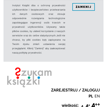
Instytut Książki dba o ochronę prywatności
ZAMKNIJ
użytkowników i bezpieczeństwo przetwarzania
ich danych osobowych oraz stosuje
odpowiednie rozwiązania technologiczne
zapobiegające ingerencji osób trzecich w
prywatność użytkowników. Używamy także
plików cookies, by ułatwić korzystanie z naszych
serwisów oraz do celów statystycznych.Jeśli nie
chcesz, by pliki cookies były zapisywane na
Twoim dysku zmień ustawienia swojej
przeglądarki. Kliknij "Zamknij" aby zaakceptować
naszą politykę prywatności.
ZAREJESTRUJ / ZALOGUJ
PL
EN
wielkość: