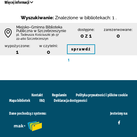
Więcej informacji
Wyszukiwanie:
Znalezione w bibliotekach: 1 .
Miejsko–Gminna Biblioteka
dostępne:
zarezerwowane:
Publiczna w Szczebrzeszynie
0 z 1
0
pl. Tadeusza Kościuszki 36-37
22-460 Szczebrzeszyn
wypożyczone:
w czytelni:
sprawdź
1
0
1
Kontakt
Regulamin
Polityka prywatności i plików cookie
Mapa bibliotek
FAQ
Deklaracja dostępności
Dane pochodzą z systemu:
Jesteśmy na: