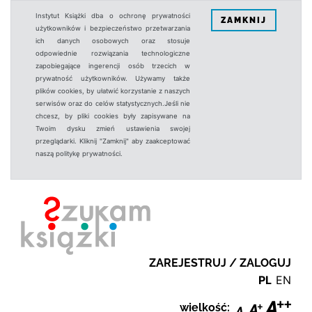
Instytut Książki dba o ochronę prywatności
ZAMKNIJ
użytkowników i bezpieczeństwo przetwarzania
ich danych osobowych oraz stosuje
odpowiednie rozwiązania technologiczne
zapobiegające ingerencji osób trzecich w
prywatność użytkowników. Używamy także
plików cookies, by ułatwić korzystanie z naszych
serwisów oraz do celów statystycznych.Jeśli nie
chcesz, by pliki cookies były zapisywane na
Twoim dysku zmień ustawienia swojej
przeglądarki. Kliknij "Zamknij" aby zaakceptować
naszą politykę prywatności.
ZAREJESTRUJ / ZALOGUJ
PL
EN
wielkość: